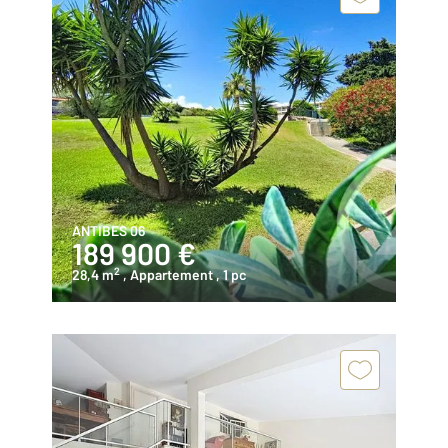
ANTIBES 06
189 900 €
2
28,4 m
, Appartement
, 1 pc