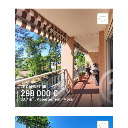
LE CANNET 06
298 000 €
2
80,7 m
, Appartement
, 4 pcs