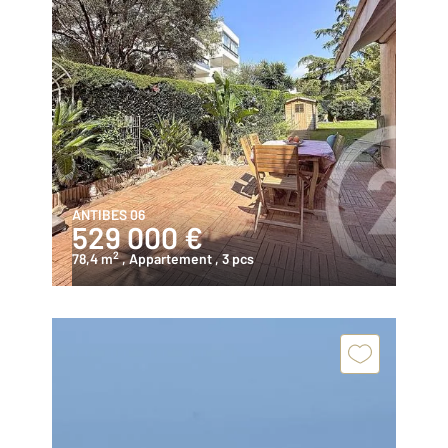
ANTIBES 06
529 000 €
2
78,4 m
, Appartement
, 3 pcs