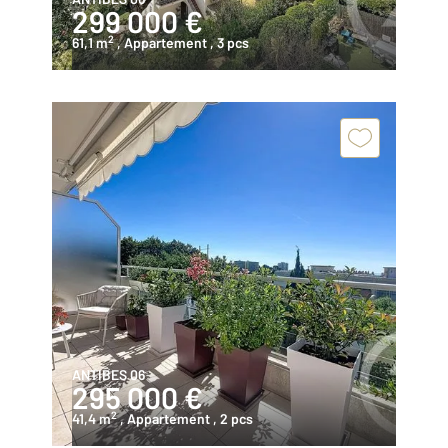
299 000 €
2
61,1 m
, Appartement
, 3 pcs
ANTIBES 06
295 000 €
2
41,4 m
, Appartement
, 2 pcs