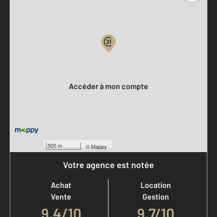
Parlons de vous, parlons biens
Votre compte :
Accéder à mon compte
500 m
©
Mappy
Votre agence est notée
Achat
Location
Vente
Gestion
9,4
/
10
9,7/10