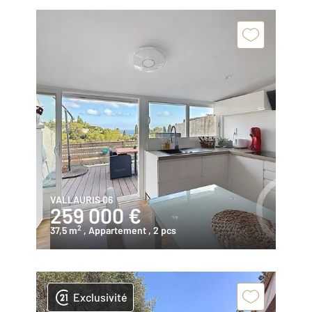
VALLAURIS 06
259 000 €
2
37,5 m
, Appartement
, 2 pcs
Exclusivité