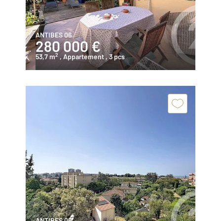
ANTIBES 06
280 000 €
2
53,7 m
, Appartement
, 3 pcs
ANTIBES 06