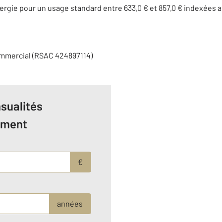
rgie pour un usage standard entre 633,0 € et 857,0 € indexées
ommercial (RSAC 424897114)
sualités
ement
€
années