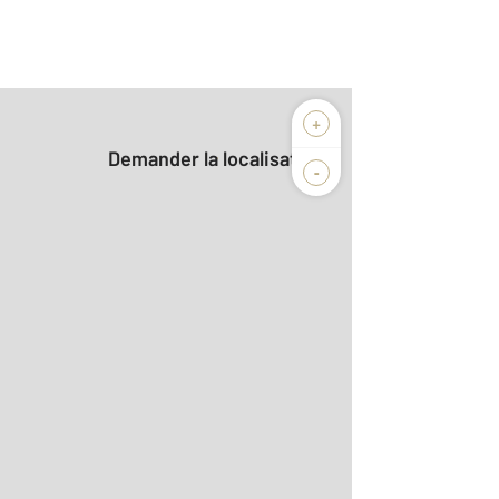
+
Demander la localisation
-
2
m