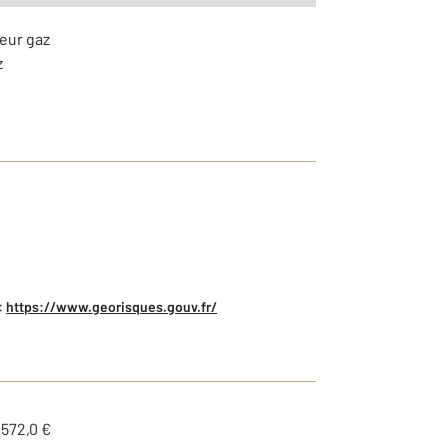
teur gaz
z
:
https://www.georisques.gouv.fr/
1572,0 €