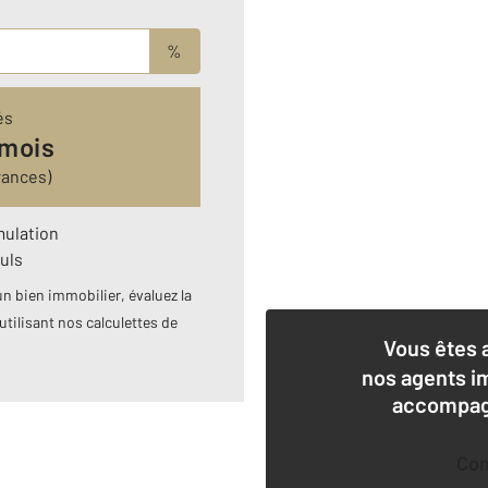
%
és
 mois
rances)
mulation
uls
n bien immobilier, évaluez la
utilisant nos calculettes de
Vous êtes 
nos agents i
accompagn
Co