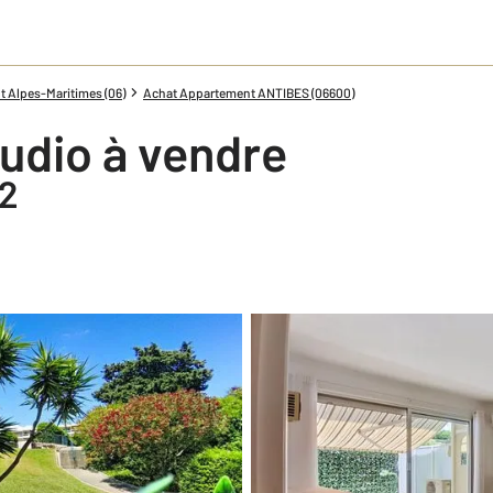
 Alpes-Maritimes (06)
Achat Appartement ANTIBES (06600)
udio à vendre
2