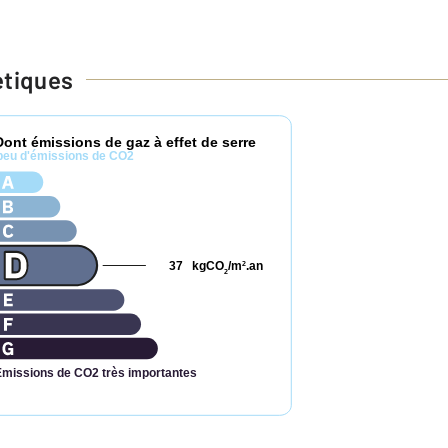
étiques
Dont émissions de gaz à effet de serre
peu d'émissions de CO2
37
kgCO
/m
.an
2
2
Émissions de CO2 très importantes