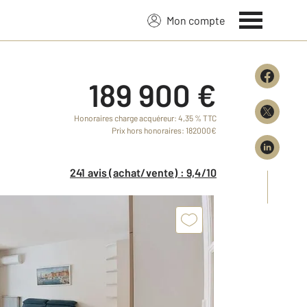
Mon compte
189 900 €
Honoraires charge acquéreur: 4,35 % TTC
Prix hors honoraires: 182000€
241 avis (achat/vente) : 9,4/10