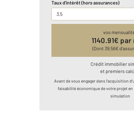
Taux d'intérêt (hors assurances)
vos mensualit
1140.91
€ par
(Dont
39.56
€ d’assu
Crédit immobilier si
et premiers calc
Avant de vous engager dans l’acquisition d’u
faisabilité économique de votre projet en 
simulation