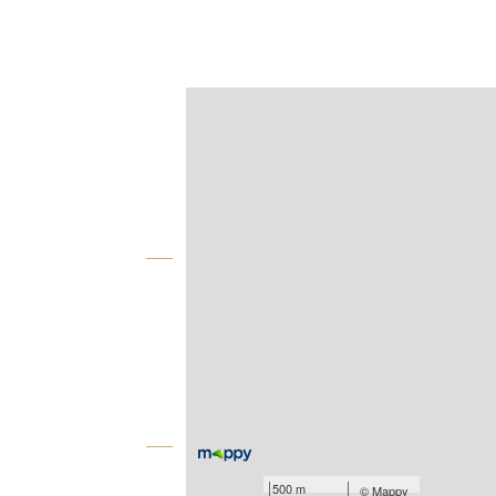
Afficher sur la carte :
Agence
Vue globale
2
Surface totale : 28,4 m
Type d'appartement : Studio
Nombre de pièces : 1
[Voir le détail]
Équipements
500 m
©
Mappy