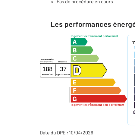
Pas de procédure en cours
Les performances énerg
logement extrêmement performant
*
consommation
(énergie primaire)
émissions
188
37
2
2
kWh/m
.an
kg CO
/m
.an
2
logement extrêmement peu performant
Date du DPE : 10/04/2026