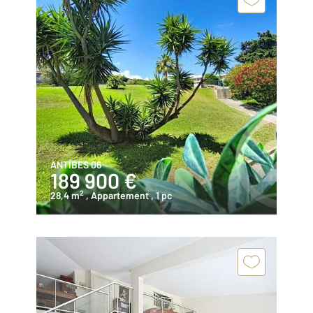
ANTIBES 06
189 900 €
2
28,4 m
, Appartement
, 1 pc