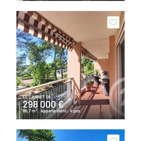
LE CANNET 06
298 000 €
2
80,7 m
, Appartement
, 4 pcs