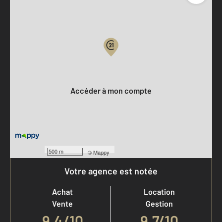
Parlons de vous, parlons biens
Votre compte :
Accéder à mon compte
500 m
©
Mappy
Votre agence est notée
Achat
Location
Vente
Gestion
9,4
/
10
9,7/10