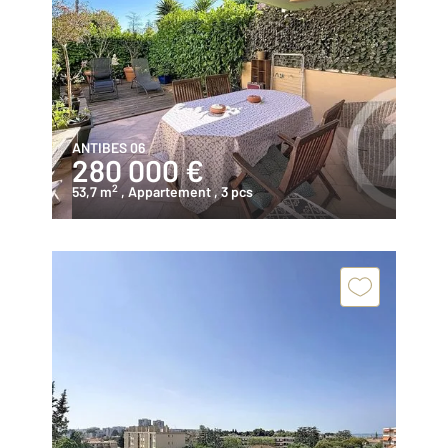
ANTIBES 06
280 000 €
2
53,7 m
, Appartement
, 3 pcs