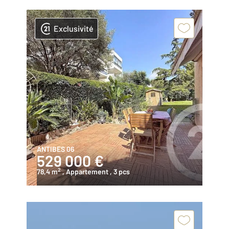
Exclusivité
ANTIBES 06
529 000 €
2
78,4 m
, Appartement
, 3 pcs