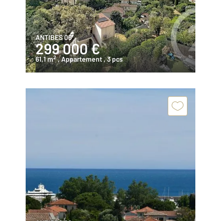
ANTIBES 06
299 000 €
2
61,1 m
, Appartement
, 3 pcs